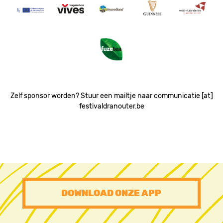
Image
Image
Image
Image
Image
Image
Zelf sponsor worden? Stuur een mailtje naar communicatie [at]
festivaldranouter.be
PRE
DOWNLOAD ONZE APP
FOOTER
CTA