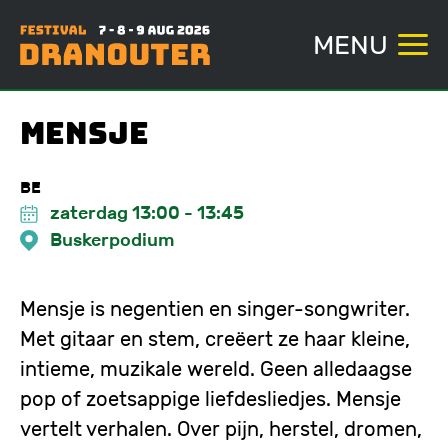
MENU
Overslaan
Mensje
en
naar
BE
de
zaterdag 13:00
-
13:45
inhoud
Buskerpodium
gaan
Mensje is negentien en singer-songwriter.
Met gitaar en stem, creëert ze haar kleine,
intieme, muzikale wereld. Geen alledaagse
pop of zoetsappige liefdesliedjes. Mensje
vertelt verhalen. Over pijn, herstel, dromen,