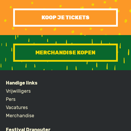
KOOP JE TICKETS
MERCHANDISE KOPEN
Handige links
FOOTER
Vrijwilligers
Pers
Vacatures
Merchandise
Festival Dranouter