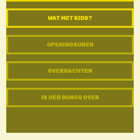
WAT MET KIDS?
OPENINGSUREN
OVERNACHTEN
IK HEB BONGS OVER