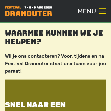
MENU
Overslaan
Waarmee kunnen we je
en
helpen?
naar
de
inhoud
Wil je ons contacteren? Voor, tijdens en na
gaan
Festival Dranouter staat ons team voor jou
paraat!
SNEL NAAR EEN