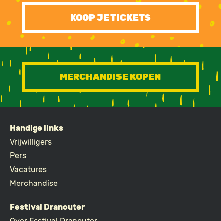
KOOP JE TICKETS
MERCHANDISE KOPEN
Handige links
FOOTER
Vrijwilligers
Pers
Vacatures
Merchandise
Festival Dranouter
Over Festival Dranouter