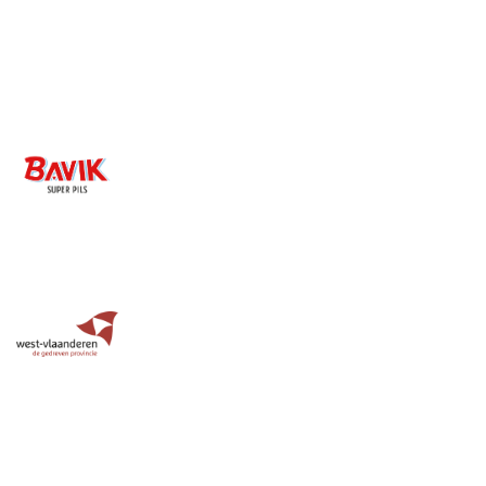
Image
Image