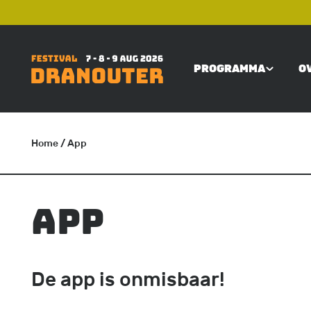
Overslaan
TOP
en
naar
PROGRAMMA
O
de
MAIN
inhoud
gaan
NAVIGATI
Home
/ App
KRUIMELPAD
App
De app is onmisbaar!