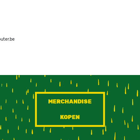
outer.be
MERCHANDISE
KOPEN