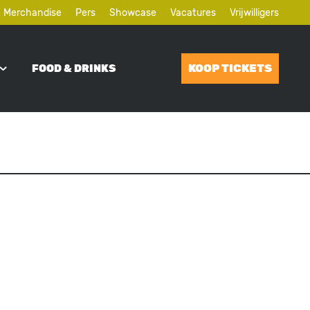
Merchandise
Pers
Showcase
Vacatures
Vrijwilligers
KOOP TICKETS
FOOD & DRINKS