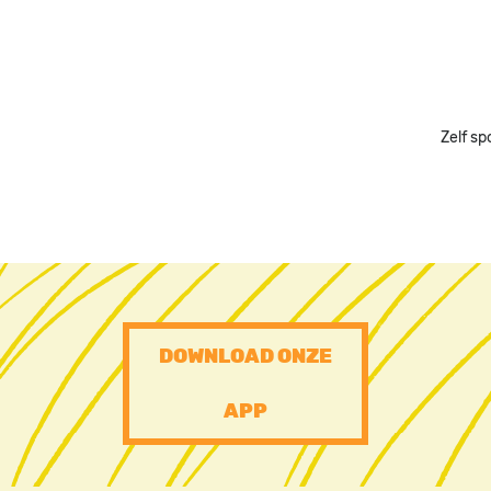
Zelf sp
PRE
DOWNLOAD ONZE
FOOTER
APP
CTA