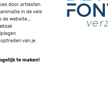
sies door artiesten
 animatie in de vele
 de website...
oekzak
adplegen
 optreden van je
gelijk te maken!