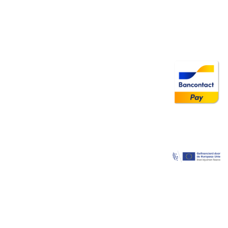
Image
Image