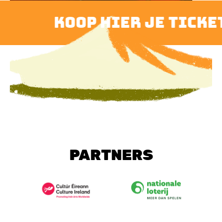
koop hier je ticket
PARTNERS
Image
Image