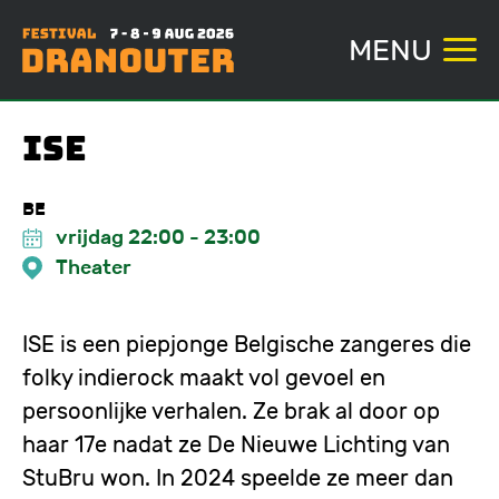
MENU
Overslaan
ISE
en
naar
BE
de
vrijdag 22:00
-
23:00
inhoud
Theater
gaan
ISE is een piepjonge Belgische zangeres die
folky indierock maakt vol gevoel en
persoonlijke verhalen. Ze brak al door op
haar 17e nadat ze De Nieuwe Lichting van
StuBru won. In 2024 speelde ze meer dan