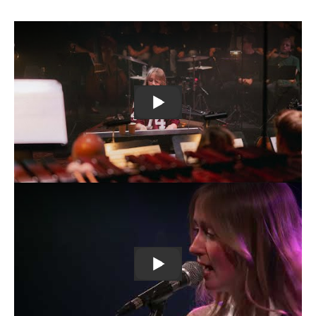
Remote
video
URL
The Atomic Sessions | ISE & Th
Remote
video
URL
ISE Live at AB - Ancienne Belg