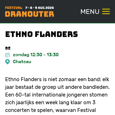
MENU
Overslaan
Ethno Flanders
en
naar
BE
de
zondag 12:30
-
13:30
inhoud
Chateau
gaan
Ethno Flanders is niet zomaar een band: elk
jaar bestaat de groep uit andere bandleden.
Een 60-tal internationale jongeren stomen
zich jaarlijks een week lang klaar om 3
concerten te spelen, waarvan Festival