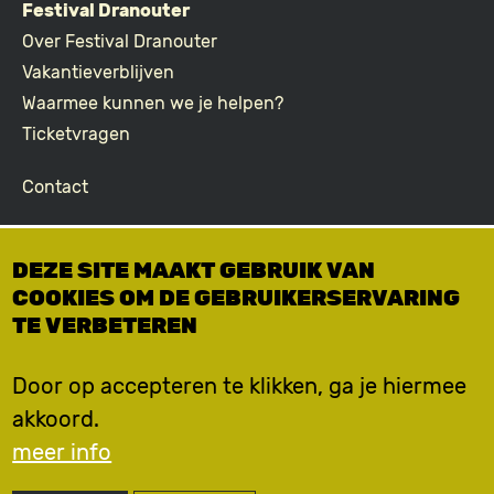
Festival Dranouter
Over Festival Dranouter
Vakantieverblijven
Waarmee kunnen we je helpen?
Ticketvragen
Contact
Join the community
DEZE SITE MAAKT GEBRUIK VAN
Podcast
COOKIES OM DE GEBRUIKERSERVARING
Facebook
TE VERBETEREN
Instagram
TikTok
Door op accepteren te klikken, ga je hiermee
akkoord.
meer info
© Dranoeter vzw -
Disclaimer - Privacy Policy -