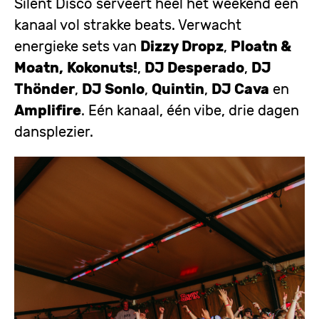
Silent Disco serveert heel het weekend een
kanaal vol strakke beats. Verwacht
energieke sets van
Dizzy Dropz
,
Ploatn &
Moatn,
Kokonuts!
,
DJ Desperado
,
DJ
Thönder
,
DJ Sonlo
,
Quintin
,
DJ Cava
en
Amplifire
. Eén kanaal, één vibe, drie dagen
dansplezier.