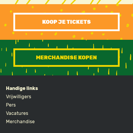
CTA
KOOP JE TICKETS
MERCHANDISE KOPEN
Handige links
FOOTER
Vrijwilligers
Pers
Vacatures
Merchandise