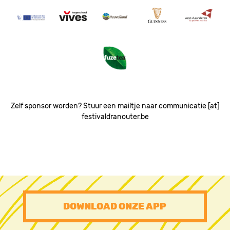
Image
Image
Image
Image
Image
Image
Zelf sponsor worden? Stuur een mailtje naar communicatie [at]
festivaldranouter.be
PRE
DOWNLOAD ONZE APP
FOOTER