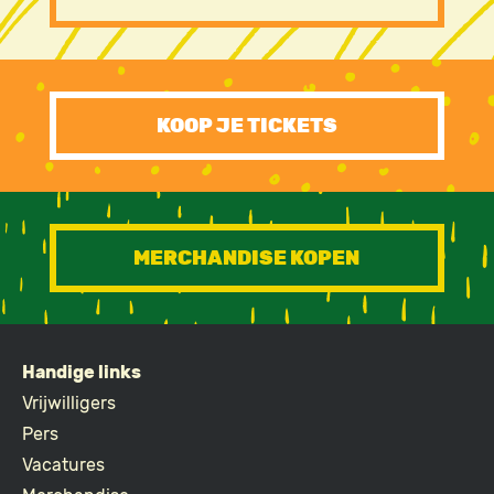
FOOTER
CTA
KOOP JE TICKETS
MERCHANDISE KOPEN
Handige links
FOOTER
Vrijwilligers
Pers
Vacatures