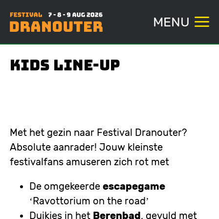
MENU
Overslaan
KIDS line-up
en
naar
de
inhoud
gaan
Met het gezin naar Festival Dranouter?
Absolute aanrader! Jouw kleinste
festivalfans amuseren zich rot met
De omgekeerde
escapegame
‘Ravottorium on the road’
Duikjes in het
Berenbad
, gevuld met