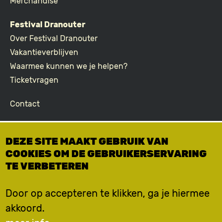
Merchandise
Festival Dranouter
Over Festival Dranouter
Vakantieverblijven
Waarmee kunnen we je helpen?
Ticketvragen
Contact
Join the community
DEZE SITE MAAKT GEBRUIK VAN
Podcast
COOKIES OM DE GEBRUIKERSERVARING
Facebook
TE VERBETEREN
Instagram
TikTok
Door op accepteren te klikken, ga je hiermee
akkoord.