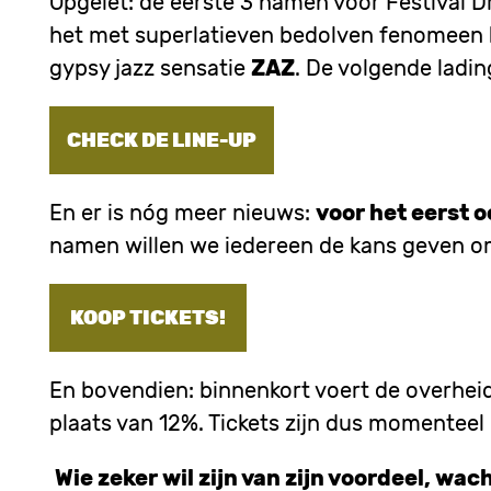
Opgelet: de eerste 3 namen voor Festival 
het met superlatieven bedolven fenomeen
gypsy jazz sensatie
ZAZ
. De volgende ladin
CHECK DE LINE-UP
En er is nóg meer nieuws:
voor het eerst o
namen willen we iedereen de kans geven om 
KOOP TICKETS!
En bovendien: binnenkort voert de overheid e
plaats van 12%. Tickets zijn dus momente
Wie zeker wil zijn van zijn voordeel, wac