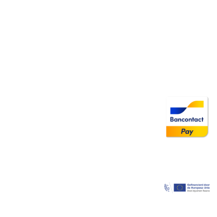
Image
Image