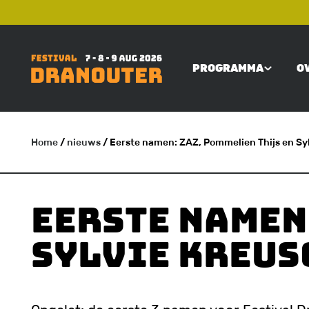
Overslaan
TOP
en
naar
PROGRAMMA
O
de
MAIN
inhoud
gaan
NAVIGATI
Home
/
nieuws
/ Eerste namen: ZAZ, Pommelien Thijs en Sy
KRUIMELPAD
Eerste namen
Sylvie Kreus