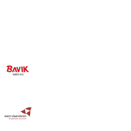
Image
Image