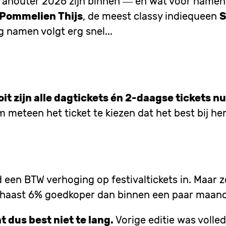
Dranouter 2026 zijn binnen — en wát voor name
Pommelien Thijs
, de meest classy indiequeen
S
g namen volgt erg snel...
oit zijn alle dagtickets én 2-daagse tickets nu
meteen het ticket te kiezen dat het best bij hen
en BTW verhoging op festivaltickets in. Maar zola
el haast 6% goedkoper dan binnen een paar maan
ht dus best niet te lang.
Vorige editie was volle