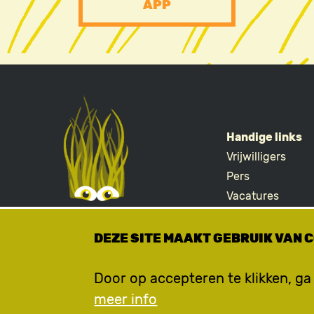
APP
CTA
Handige links
Vrijwilligers
FOOTE
Pers
Vacatures
Merchandise
DEZE SITE MAAKT GEBRUIK VAN 
Door op accepteren te klikken, ga
meer info