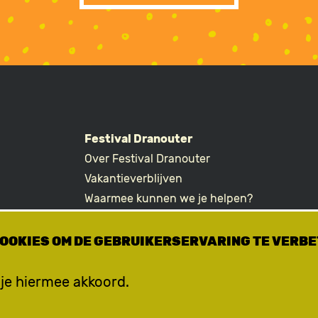
Festival Dranouter
Over Festival Dranouter
R
Vakantieverblijven
Waarmee kunnen we je helpen?
Ticketvragen
COOKIES OM DE GEBRUIKERSERVARING TE VERB
 je hiermee akkoord.