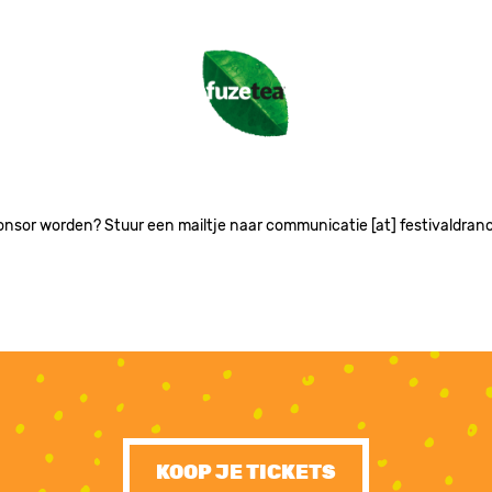
Image
onsor worden? Stuur een mailtje naar communicatie [at] festivaldran
KOOP JE TICKETS