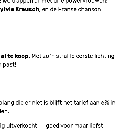
n! We trappen af met drie powervrouwen:
ylvie Kreusch
, en de Franse chanson–
 al te koop.
Met zo’n straffe eerste lichting
 past!
ng die er niet is blijft het tarief aan 6% in
den.
dig uitverkocht — goed voor maar liefst