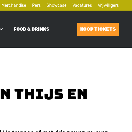
Merchandise
Pers
Showcase
Vacatures
Vrijwilligers
KOOP TICKETS
FOOD & DRINKS
n Thijs en