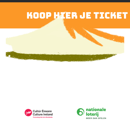
koop hier je ticket
PARTNERS
Image
Image