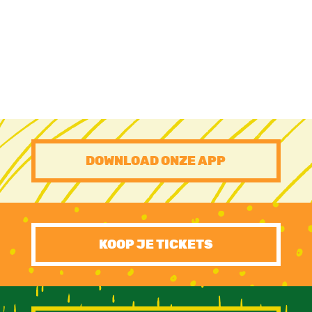
Zelf sponsor worden? Stuur een mailtje naar communicatie [at]
festivaldranouter.be
PRE
DOWNLOAD ONZE APP
FOOTER
CTA
KOOP JE TICKETS