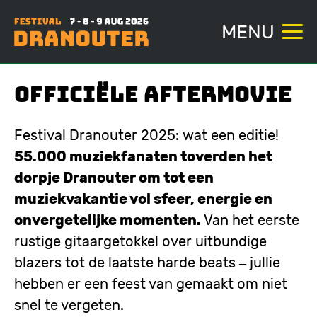
MENU
Overslaan
Officiële aftermovie
en
naar
Festival Dranouter 2025: wat een editie!
de
55.000 muziekfanaten toverden het
inhoud
dorpje Dranouter om tot een
gaan
muziekvakantie vol sfeer, energie en
onvergetelijke momenten.
Van het eerste
rustige gitaargetokkel over uitbundige
blazers tot de laatste harde beats – jullie
hebben er een feest van gemaakt om niet
snel te vergeten.