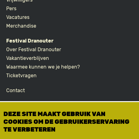
FOOTER
Pers
Vacatures
Merchandise
Festival Dranouter
Over Festival Dranouter
Vakantieverblijven
Waarmee kunnen we je helpen?
Ticketvragen
Contact
Join the community
DEZE SITE MAAKT GEBRUIK VAN
Podcast
COOKIES OM DE GEBRUIKERSERVARING
Facebook
TE VERBETEREN
Instagram