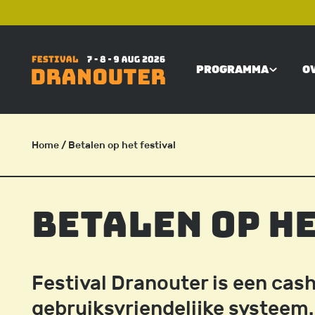
Overslaan
TOP
en
naar
PROGRAMMA
O
de
MAIN
inhoud
gaan
NAVIGATI
Home
/ Betalen op het festival
KRUIMELPAD
Betalen op h
Festival Dranouter is een cash
gebruiksvriendelijke systeem.