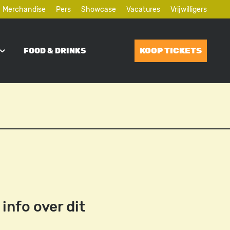
Merchandise
Pers
Showcase
Vacatures
Vrijwilligers
KOOP TICKETS
FOOD & DRINKS
info over dit