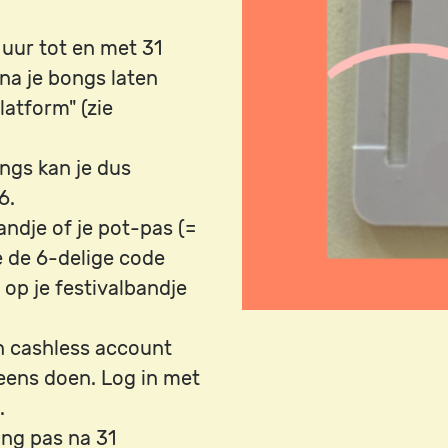
uur tot en met 31
na je bongs laten
latform" (zie
ngs kan je dus
6.
andje of je pot-pas (=
je de 6-delige code
op je festivalbandje
en cashless account
eens doen. Log in met
.
ing pas na 31