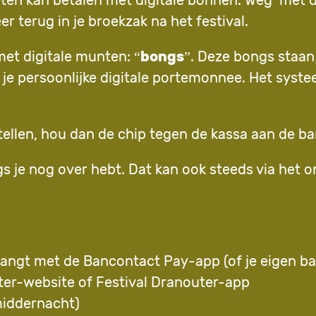
 eten kan betalen met digitale bonnen. Weg met 
 terug in je broekzak na het festival.
et digitale munten: “
bongs
”. Deze bongs staan 
 je persoonlijke digitale portemonnee. Het systee
stellen, hou dan de chip tegen de kassa aan de ba
s je nog over hebt. Dat kan ook steeds via het o
hangt met de Bancontact Pay-app (of je eigen b
uter-website of Festival Dranouter-app
iddernacht)