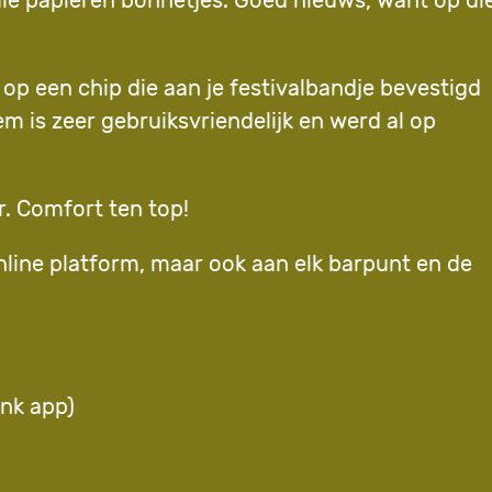
die papieren bonnetjes. Goed nieuws, want op di
op een chip die aan je festivalbandje bevestigd
m is zeer gebruiksvriendelijk en werd al op
r. Comfort ten top!
nline platform, maar ook aan elk barpunt en de
ank app)