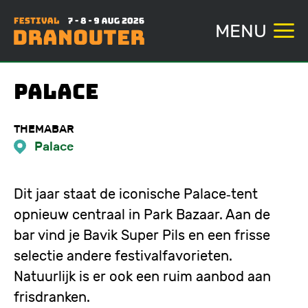
MENU
Overslaan
Palace
en
naar
THEMABAR
de
Palace
inhoud
gaan
Dit jaar staat de iconische Palace‑tent 
opnieuw centraal in Park Bazaar. Aan de 
bar vind je Bavik Super Pils en een frisse 
selectie andere festivalfavorieten. 
Natuurlijk is er ook een ruim aanbod aan 
frisdranken.