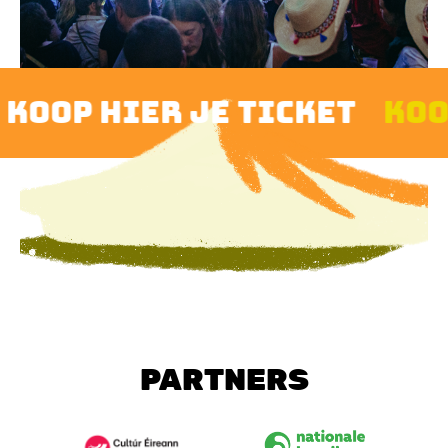
oop hier je ticket
koop 
PARTNERS
Image
Image