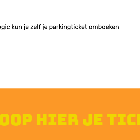
ogic kun je zelf je parkingticket omboeken
op hier je tick