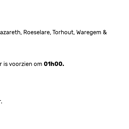
 Nazareth, Roeselare, Torhout, Waregem &
r is voorzien om
01h00.
.