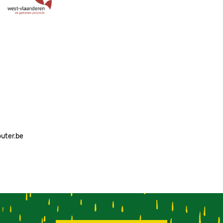
Image
outer.be