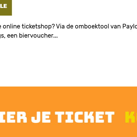
TLE
ze online ticketshop? Via de omboektool van Payl
s, een biervoucher...
er je ticket
ko