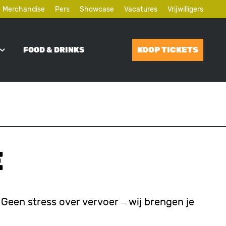
Merchandise
Pers
Showcase
Vacatures
Vrijwilligers
KOOP TICKETS
FOOD & DRINKS
e
! Geen stress over vervoer – wij brengen je