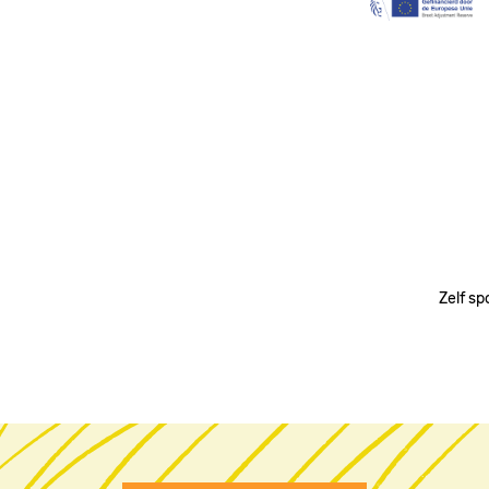
Image
Zelf sp
PRE