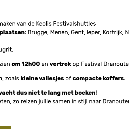
maken van de Keolis Festivalshuttles
plaatsen
: Brugge, Menen, Gent, Ieper, Kortrijk,
grit.
rzien
om 12h00
en
vertrek
op Festival Dranoute
n
, zoals
kleine valiesjes
of
compacte koffers
.
wacht dus niet te lang met boeken
!
en, zo reizen jullie samen in stijl naar Dranouter