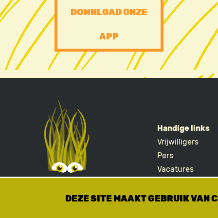
DOWNLOAD ONZE
FOOTER
APP
CTA
Handige links
Vrijwilligers
FOOTE
Pers
Vacatures
Merchandise
DEZE SITE MAAKT GEBRUIK VAN 