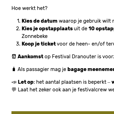
Hoe werkt het?
Kies de datum
waarop je gebruik wilt 
Kies je opstapplaats
uit de
10 opstap
Zonnebeke
Koop je ticket
voor de heen- en/of teru
⏰ Aankomst
op Festival Dranouter is voo
🧳 Al
s passagier mag je
bagage meeneme
📣
Let op
: het aantal plaatsen is beperkt –
💬 Laat het zeker ook aan je festivalcrew wet