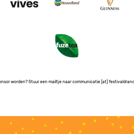
Image
Image
Image
onsor worden? Stuur een mailtje naar communicatie [at] festivaldran