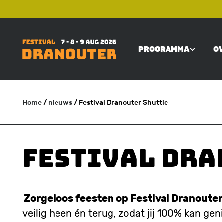
Overslaan
TOP
en
naar
PROGRAMMA
O
de
MAIN
inhoud
gaan
NAVIGATI
Home
/
nieuws
/ Festival Dranouter Shuttle
KRUIMELPAD
Festival Dra
Zorgeloos feesten op Festival Dranoute
veilig heen én terug, zodat jij 100% kan geni