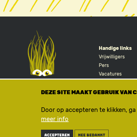
Handige links
Vrijwilligers
FOOTE
Pers
Vacatures
Merchandise
DEZE SITE MAAKT GEBRUIK VAN 
Door op accepteren te klikken, ga
meer info
Accepteren
nee bedankt