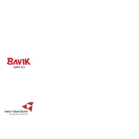
Image
Image