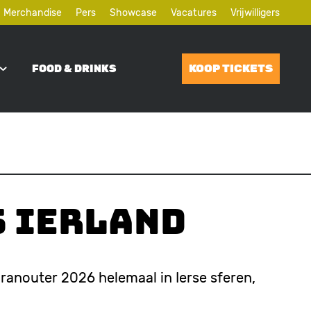
Merchandise
Pers
Showcase
Vacatures
Vrijwilligers
KOOP TICKETS
FOOD & DRINKS
s Ierland
Dranouter 2026 helemaal in Ierse sferen,