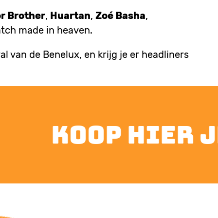
r Brother
,
Huartan
,
Zoé Basha
,
match made in heaven.
al van de Benelux, en krijg je er headliners
koop hier je