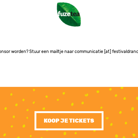
Image
onsor worden? Stuur een mailtje naar communicatie [at] festivaldran
KOOP JE TICKETS