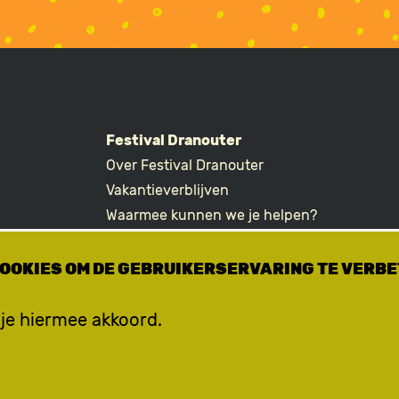
Festival Dranouter
Over Festival Dranouter
R
Vakantieverblijven
Waarmee kunnen we je helpen?
Ticketvragen
COOKIES OM DE GEBRUIKERSERVARING TE VERB
 je hiermee akkoord.
© Dranoeter vzw -
Disclaimer - Privacy Policy - Cookies