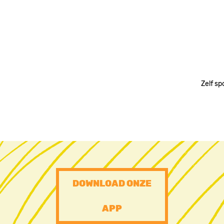
Zelf sp
PRE
DOWNLOAD ONZE
FOOTER
APP
CTA