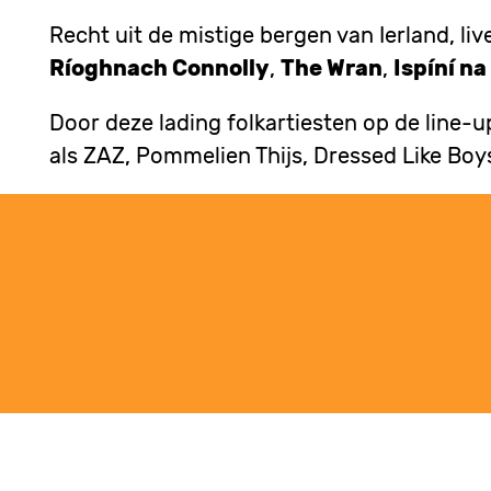
Recht uit de mistige bergen van Ierland, liv
Ríoghnach Connolly
,
The Wran
,
Ispíní n
Door deze lading folkartiesten op de line-up
als ZAZ, Pommelien Thijs, Dressed Like Boys,