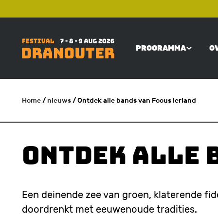
Overslaan
TOP
en
naar
PROGRAMMA
O
de
MAIN
inhoud
gaan
NAVIGATI
Home
/
nieuws
/ Ontdek alle bands van Focus Ierland
KRUIMELPAD
Ontdek alle 
Een deinende zee van groen, klaterende fid
doordrenkt met eeuwenoude tradities.