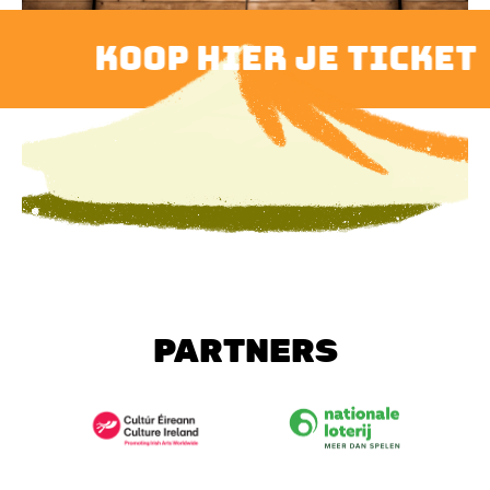
koop hier je ticket
PARTNERS
Image
Image